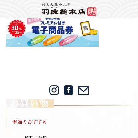
Warning
: Attempt to read property "label" on string in
/home/mps1910/hayuka.jp/public_html/wp-content/themes/hayuka/header.php
on
line
148
2021/10/26
Warning
: foreach() argument must be of type array|object, bool given in
/home/mps1910/hayuka.jp/public_html/wp-
content/themes/hayuka/single.php
on line
12
逗子プレミアム商品券サイズ小
お買い物
季節のおすすめ
お中元 特集