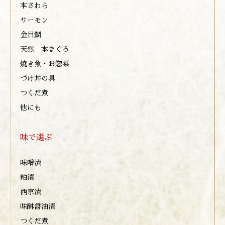
本さわら
サーモン
金目鯛
天然 本まぐろ
焼き魚・お惣菜
づけ丼の具
つくだ煮
他にも
味で選ぶ
味噌漬
粕漬
西京漬
味醂醤油漬
つくだ煮