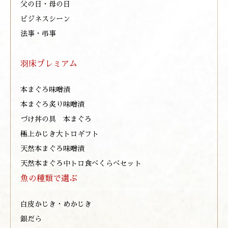
父の日・母の日
ビジネスシーン
法事・弔事
羽床プレミアム
本まぐろ味噌漬
本まぐろ炙り味噌漬
づけ丼の具 本まぐろ
極上かじき大トロギフト
天然本まぐろ味噌漬
天然本まぐろ中トロ食べくらべセット
魚の種類で選ぶ
白皮かじき・めかじき
銀だら