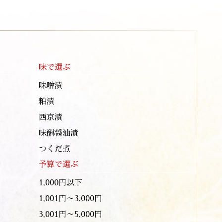
味で選ぶ
味噌漬
粕漬
西京漬
味醂醤油漬
つくだ煮
予算で選ぶ
1,000円以下
1,001円～3,000円
3,001円～5,000円