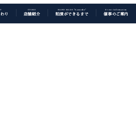
CY
STORE
HAND MADE "Kasuzuke"
Event Information
だわり
店舗紹介
粕漬ができるまで
催事のご案内