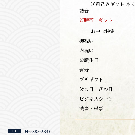
送料込みギフト 本
詰合
ご贈答・ギフト
お中元特集
御祝い
内祝い
お誕生日
賀寿
プチギフト
父の日・母の日
ビジネスシーン
法事・弔事
046-882-2337
TEL