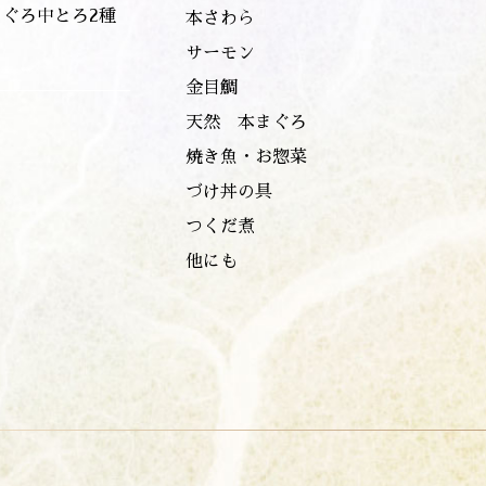
まぐろ中とろ2種
本さわら
サーモン
金目鯛
天然 本まぐろ
焼き魚・お惣菜
づけ丼の具
つくだ煮
他にも