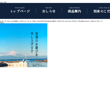
line
148
TOP PAGE
NEWS
SHOPPING
OUR POLI
トップページ
おしらせ
商品案内
羽床のこ
t be of type array|object, bool given in
/home/mps1910/hayuka.jp/public_html/wp-content/themes/hayuka/single.php
on line
12
10px)