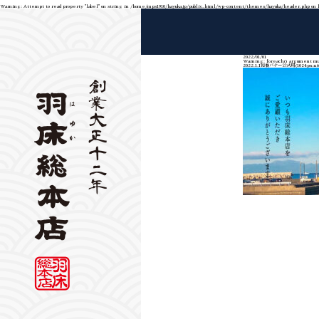
Warning
: Attempt to read property "label" on string in
/home/mps1910/hayuka.jp/public_html/wp-content/themes/hayuka/header.php
on 
2022/01/01
Warning
: foreach() argument mus
2022.1.1初春バナー公式用(1024pxｘ6