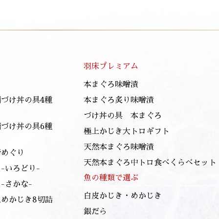
羽床プレミアム
本まぐろ味噌漬
膳づけ丼の具4種
本まぐろ炙り味噌漬
づけ丼の具 本まぐろ
膳づけ丼の具6種
極上かじき大トロギフト
天然本まぐろ味噌漬
崎めぐり
天然本まぐろ中トロ食べくらべセット
-いろどり-
魚の種類で選ぶ
-さかな-
白皮かじき・めかじき
上めかじき8切詰
銀だら