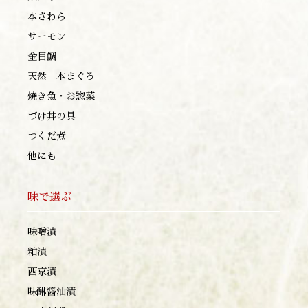
本さわら
サーモン
金目鯛
天然 本まぐろ
焼き魚・お惣菜
づけ丼の具
つくだ煮
他にも
味で選ぶ
味噌漬
粕漬
西京漬
味醂醤油漬