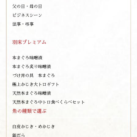
父の日・母の日
ビジネスシーン
法事・弔事
羽床プレミアム
本まぐろ味噌漬
本まぐろ炙り味噌漬
づけ丼の具 本まぐろ
極上かじき大トロギフト
天然本まぐろ味噌漬
天然本まぐろ中トロ食べくらべセット
魚の種類で選ぶ
白皮かじき・めかじき
銀だら