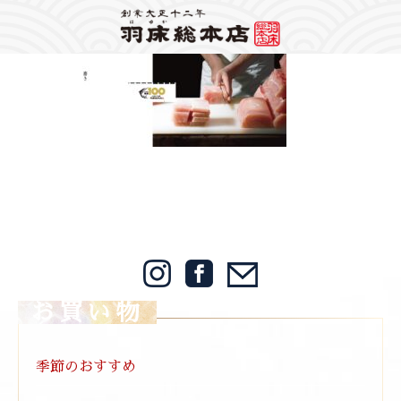
Warning
: Attempt to read property "label" on string in
/home/mps1910/hayuka.jp/public_html/wp-content/themes/hayuka/header.php
on
line
148
2023/10/21
Warning
: foreach() argument must be of type array|object, bool given in
/home/mps1910/hayuka.jp/public_html/wp-
content/themes/hayuka/single.php
on line
12
2023公式スライダー濱内さん,1920×780
お買い物
季節のおすすめ