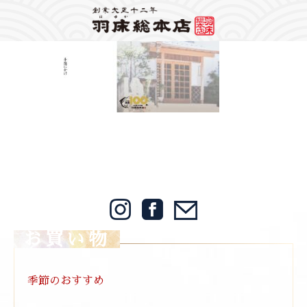
Warning
: Attempt to read property "label" on string in
/home/mps1910/hayuka.jp/public_html/wp-content/themes/hayuka/header.php
on
line
148
2023/10/23
Warning
: foreach() argument must be of type array|object, bool given in
/home/mps1910/hayuka.jp/public_html/wp-
content/themes/hayuka/single.php
on line
12
2023手塩にかけー玄関,1920×780
お買い物
季節のおすすめ