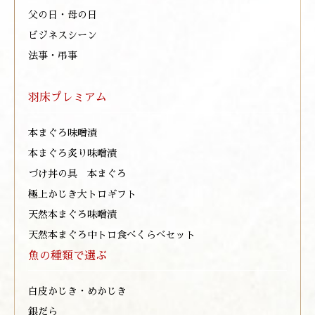
父の日・母の日
ビジネスシーン
法事・弔事
羽床プレミアム
本まぐろ味噌漬
本まぐろ炙り味噌漬
づけ丼の具 本まぐろ
極上かじき大トロギフト
天然本まぐろ味噌漬
天然本まぐろ中トロ食べくらべセット
魚の種類で選ぶ
白皮かじき・めかじき
銀だら