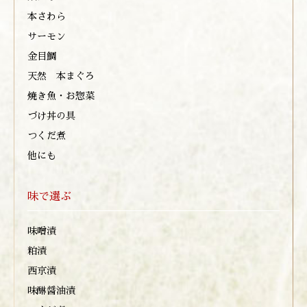
本さわら
サーモン
金目鯛
天然 本まぐろ
焼き魚・お惣菜
づけ丼の具
つくだ煮
他にも
味で選ぶ
味噌漬
粕漬
西京漬
味醂醤油漬