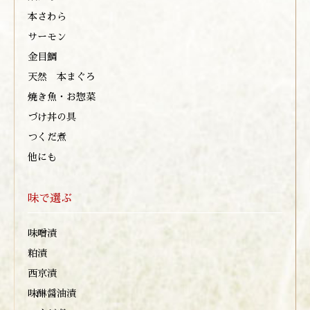
本さわら
サーモン
金目鯛
天然 本まぐろ
焼き魚・お惣菜
づけ丼の具
つくだ煮
他にも
味で選ぶ
味噌漬
粕漬
西京漬
味醂醤油漬