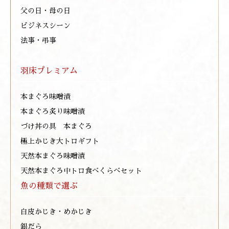
父の日・母の日
ビジネスシーン
法事・弔事
羽床プレミアム
本まぐろ味噌漬
本まぐろ炙り味噌漬
づけ丼の具 本まぐろ
極上かじき大トロギフト
天然本まぐろ味噌漬
天然本まぐろ中トロ食べくらべセット
魚の種類で選ぶ
白皮かじき・めかじき
銀だら