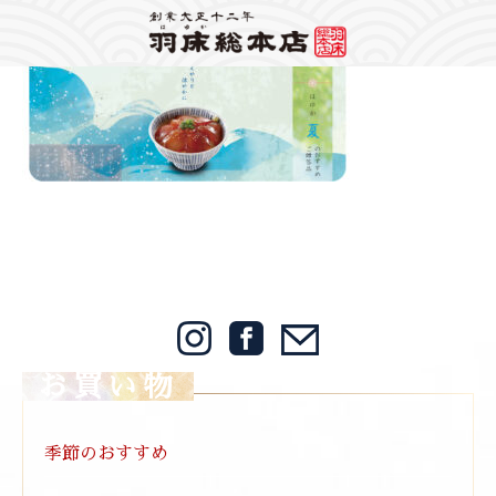
Warning
: Attempt to read property "label" on string in
/home/mps1910/hayuka.jp/public_html/wp-content/themes/hayuka/header.php
on
line
148
2024/08/11
Warning
: foreach() argument must be of type array|object, bool given in
/home/mps1910/hayuka.jp/public_html/wp-
content/themes/hayuka/single.php
on line
12
2024づけ丼ギフト,1920×780
お買い物
季節のおすすめ