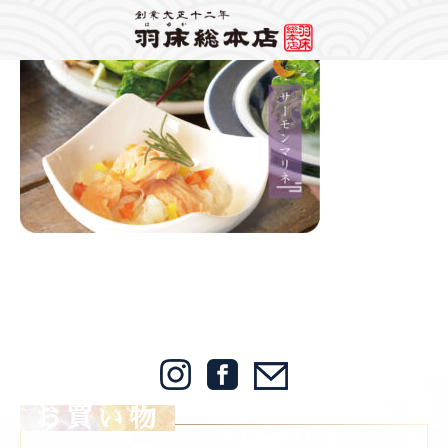
Warning
: Attempt to read property "label" on string in
/home/mps1910/hayuka.jp/public_html/wp-content/themes/hayuka/header.php
on
line
148
2024/09/24
Warning
: foreach() argument must be of type array|object, bool given in
/home/mps1910/hayuka.jp/public_html/wp-
content/themes/hayuka/single.php
on line
12
2024サーモンマリネ,660×420
お買い物