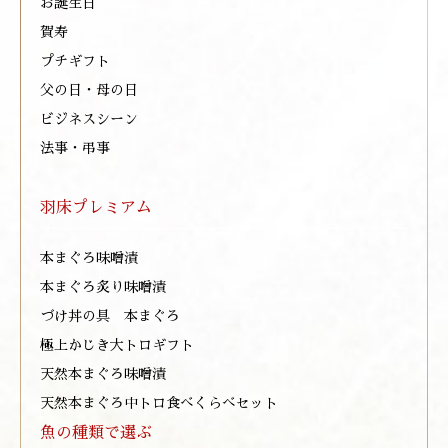
お誕生日
賀寿
プチギフト
父の日・母の日
ビジネスシーン
法事・弔事
羽床プレミアム
本まぐろ味噌漬
本まぐろ炙り味噌漬
づけ丼の具 本まぐろ
極上かじき大トロギフト
天然本まぐろ味噌漬
天然本まぐろ中トロ食べくらべセット
魚の種類で選ぶ