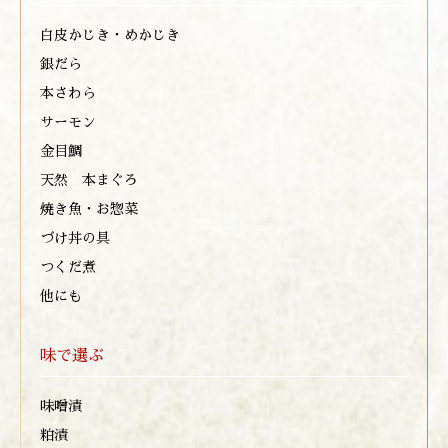
白皮かじき・めかじき
銀だら
本さわら
サーモン
金目鯛
天然 本まぐろ
焼き魚・お惣菜
づけ丼の具
つくだ煮
他にも
味で選ぶ
味噌漬
粕漬