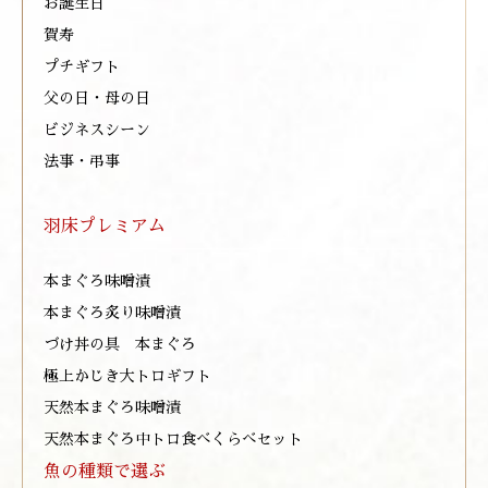
お誕生日
賀寿
プチギフト
父の日・母の日
ビジネスシーン
法事・弔事
羽床プレミアム
本まぐろ味噌漬
本まぐろ炙り味噌漬
づけ丼の具 本まぐろ
極上かじき大トロギフト
天然本まぐろ味噌漬
天然本まぐろ中トロ食べくらべセット
魚の種類で選ぶ