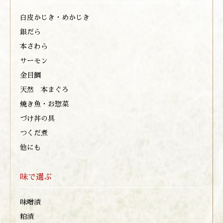
白皮かじき・めかじき
銀だら
本さわら
サーモン
金目鯛
天然 本まぐろ
焼き魚・お惣菜
づけ丼の具
つくだ煮
他にも
味で選ぶ
味噌漬
粕漬