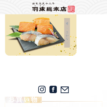
Warning
: Attempt to read property "label" on string in
/home/mps1910/hayuka.jp/public_html/wp-content/themes/hayuka/header.php
on
line
148
2024/12/06
Warning
: foreach() argument must be of type array|object, bool given in
/home/mps1910/hayuka.jp/public_html/wp-
content/themes/hayuka/single.php
on line
12
2024肴,660×420
お買い物