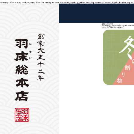
Warning
: Attempt to read property "label" on string in
/home/mps1910/hayuka.jp/public_html/wp-content/themes/hayuka/header.php
on 
2024/12/24
Warning
: foreach() argument mus
2024冬の贈り物,660×420