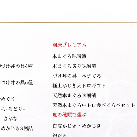
羽床プレミアム
本まぐろ味噌漬
膳づけ丼の具4種
本まぐろ炙り味噌漬
づけ丼の具 本まぐろ
膳づけ丼の具6種
極上かじき大トロギフト
天然本まぐろ味噌漬
崎めぐり
天然本まぐろ中トロ食べくらべセット
-いろどり-
魚の種類で選ぶ
-さかな-
白皮かじき・めかじき
上めかじき8切詰
銀だら