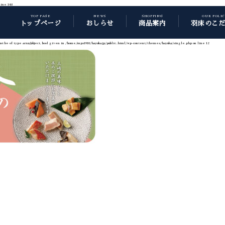
line
148
TOP PAGE
NEWS
SHOPPING
OUR POLI
トップページ
おしらせ
商品案内
羽床のこ
t be of type array|object, bool given in
/home/mps1910/hayuka.jp/public_html/wp-content/themes/hayuka/single.php
on line
12