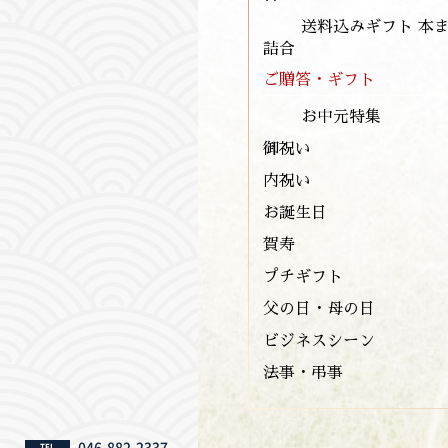
送料込みギフト 本
詰合
ご贈答・ギフト
お中元特集
御祝い
内祝い
お誕生日
賀寿
プチギフト
父の日・母の日
ビジネスシーン
法事・弔事
046-882-2337
TEL