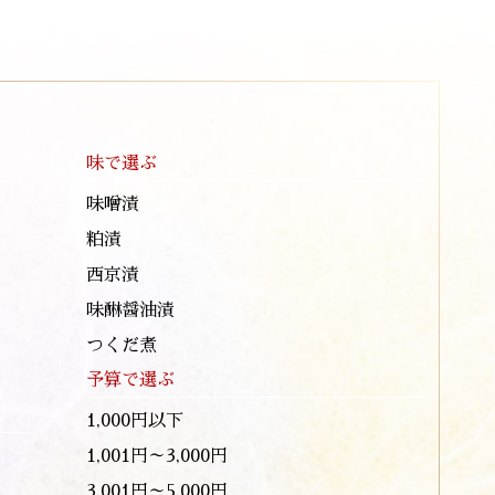
味で選ぶ
味噌漬
粕漬
西京漬
味醂醤油漬
つくだ煮
予算で選ぶ
1,000円以下
1,001円～3,000円
3,001円～5,000円