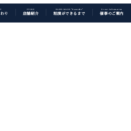
CY
STORE
HAND MADE "Kasuzuke"
Event Information
だわり
店舗紹介
粕漬ができるまで
催事のご案内