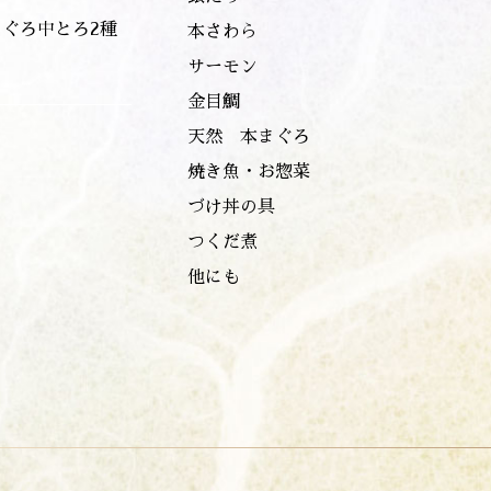
まぐろ中とろ2種
本さわら
サーモン
金目鯛
天然 本まぐろ
焼き魚・お惣菜
づけ丼の具
つくだ煮
他にも