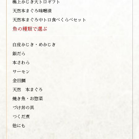
極上かじき大トロギフト
天然本まぐろ味噌漬
天然本まぐろ中トロ食べくらべセット
魚の種類で選ぶ
白皮かじき・めかじき
銀だら
本さわら
サーモン
金目鯛
天然 本まぐろ
焼き魚・お惣菜
づけ丼の具
つくだ煮
他にも