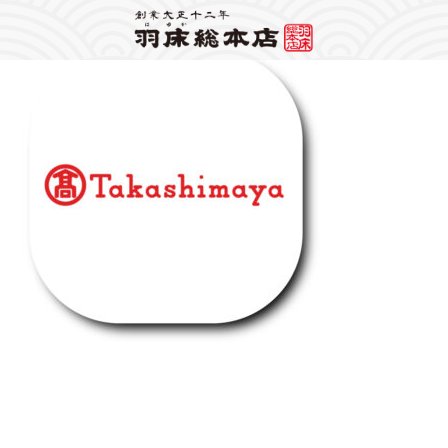
Warning
: Attempt to read property "label" on string in
/home/mps1910/hayuka.jp/public_html/wp-content/themes/hayuka/header.php
on
line
148
2025/01/11
Warning
: foreach() argument must be of type array|object, bool given in
/home/mps1910/hayuka.jp/public_html/wp-
content/themes/hayuka/single.php
on line
12
2025高島屋,800×800