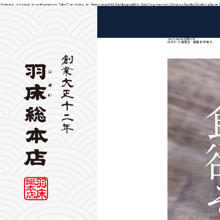
Warning
: Attempt to read property "label" on string in
/home/mps1910/hayuka.jp/public_html/wp-content/themes/hayuka/header.php
on 
2025/09/01
お知らせ
はゆか の 南蛮漬 銀鮭 新登場 ❣