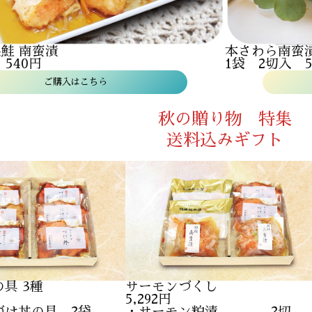
鮭 南蛮漬
本さわら南蛮
540円
1袋 2切入 5
ご購入はこちら
秋の贈り物 特集
送料込みギフト
の具 3種
サーモンづくし
5,292円
づけ丼の具 2袋
・サーモン粕漬 2切