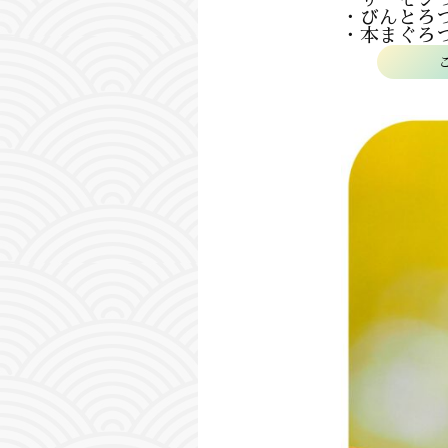
・びんとろ
・本まぐろ