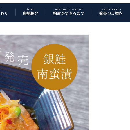
CY
STORE
HAND MADE "Kasuzuke"
Event Information
だわり
店舗紹介
粕漬ができるまで
催事のご案内