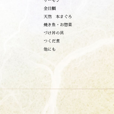
サーモン
金目鯛
天然 本まぐろ
焼き魚・お惣菜
づけ丼の具
つくだ煮
他にも