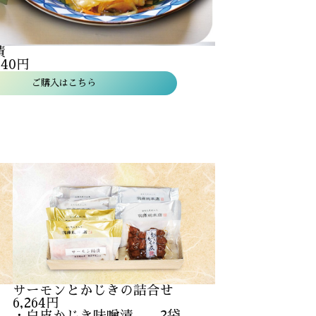
漬
40円
ご購入はこちら
サーモンとかじきの詰合せ
6,264円
・白皮かじき味噌漬 2袋