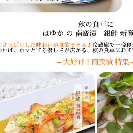
秋の食卓に
はゆか の 南蛮漬 銀鮭 新登
てさっぱりした味わいが食欲そそる♪
冷蔵庫で一晩寝
めれば、ホッとする優しさが広がる、秋の食卓におす
– 大好評！南蛮漬 特集 