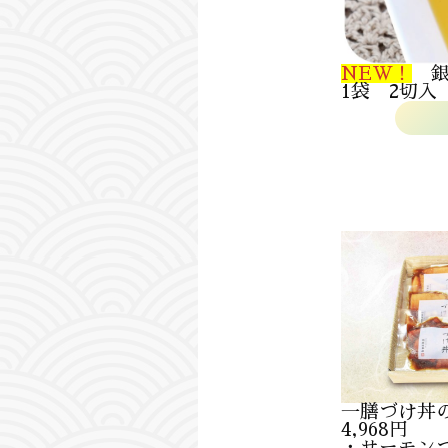
NEW！
銀
1袋 2切入 
一膳づけ丼
4,968円
・サーモン