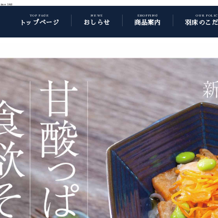
line
148
TOP PAGE
NEWS
SHOPPING
OUR POLI
トップページ
おしらせ
商品案内
羽床のこ