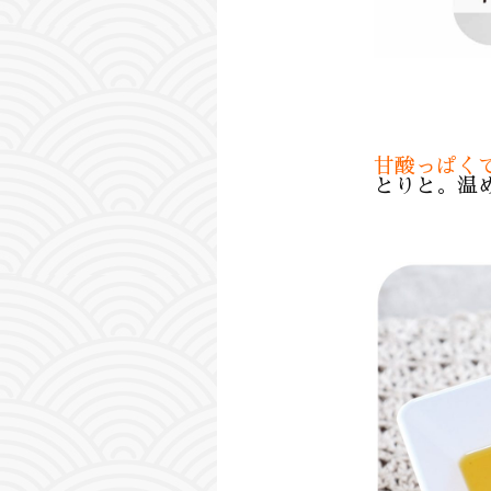
甘酸っぱく
とりと。温