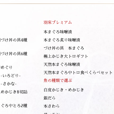
羽床プレミアム
本まぐろ味噌漬
膳づけ丼の具4種
本まぐろ炙り味噌漬
づけ丼の具 本まぐろ
膳づけ丼の具6種
極上かじき大トロギフト
天然本まぐろ味噌漬
崎めぐり
天然本まぐろ中トロ食べくらべセット
-いろどり-
魚の種類で選ぶ
-さかな-
白皮かじき・めかじき
上めかじき8切詰
銀だら
まぐろ中とろ2種
本さわら