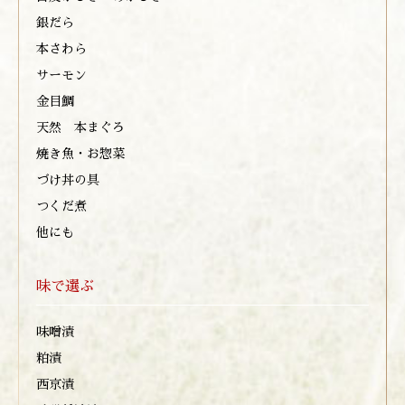
銀だら
本さわら
サーモン
金目鯛
天然 本まぐろ
焼き魚・お惣菜
づけ丼の具
つくだ煮
他にも
味で選ぶ
味噌漬
粕漬
西京漬