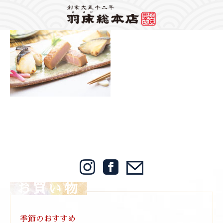
Warning
: Attempt to read property "label" on string in
/home/mps1910/hayuka.jp/public_html/wp-content/themes/hayuka/header.php
on
line
148
2020/02/06
Warning
: foreach() argument must be of type array|object, bool given in
/home/mps1910/hayuka.jp/public_html/wp-
content/themes/hayuka/single.php
on line
12
2020春キャンギフト小町
お買い物
季節のおすすめ