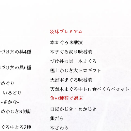
羽床プレミアム
本まぐろ味噌漬
膳づけ丼の具4種
本まぐろ炙り味噌漬
づけ丼の具 本まぐろ
膳づけ丼の具6種
極上かじき大トロギフト
天然本まぐろ味噌漬
崎めぐり
天然本まぐろ中トロ食べくらべセット
-いろどり-
魚の種類で選ぶ
-さかな-
白皮かじき・めかじき
上めかじき8切詰
銀だら
まぐろ中とろ2種
本さわら