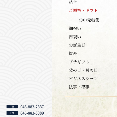
詰合
ご贈答・ギフト
お中元特集
御祝い
内祝い
お誕生日
賀寿
プチギフト
父の日・母の日
ビジネスシーン
法事・弔事
046-882-2337
TEL
046-882-5389
FAX