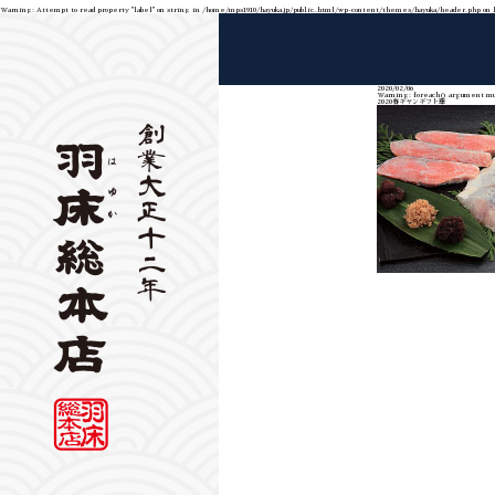
Warning
: Attempt to read property "label" on string in
/home/mps1910/hayuka.jp/public_html/wp-content/themes/hayuka/header.php
on 
2020/02/06
Warning
: foreach() argument mus
2020春キャンギフト華