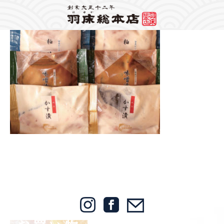
Warning
: Attempt to read property "label" on string in
/home/mps1910/hayuka.jp/public_html/wp-content/themes/hayuka/header.php
on
line
148
2019/11/01
Warning
: foreach() argument must be of type array|object, bool given in
/home/mps1910/hayuka.jp/public_html/wp-
content/themes/hayuka/single.php
on line
12
img_04