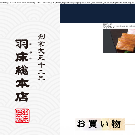
Warning
: Attempt to read property "label" on string in
/home/mps1910/hayuka.jp/public_html/wp-content/themes/hayuka/header.php
on 
2019/11/05
Warning
: foreach() argument mus
img_mv3-4
お買い物