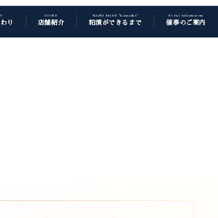
CY
STORE
HAND MADE "Kasuzuke"
Event Information
だわり
店舗紹介
粕漬ができるまで
催事のご案内