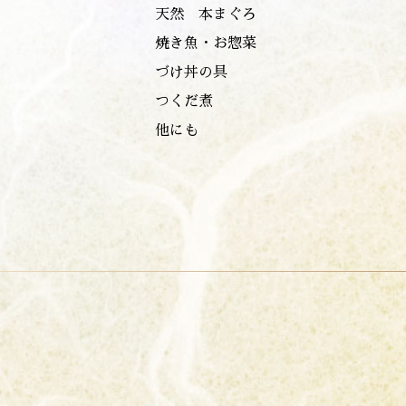
天然 本まぐろ
焼き魚・お惣菜
づけ丼の具
つくだ煮
他にも