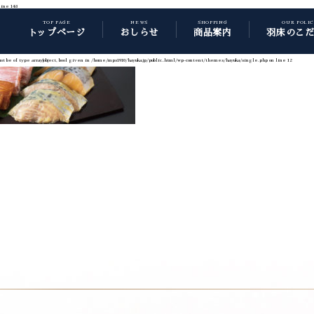
line
148
TOP PAGE
NEWS
SHOPPING
OUR POLI
トップページ
おしらせ
商品案内
羽床のこ
t be of type array|object, bool given in
/home/mps1910/hayuka.jp/public_html/wp-content/themes/hayuka/single.php
on line
12