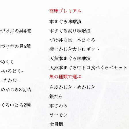
羽床プレミアム
本まぐろ味噌漬
膳づけ丼の具4種
本まぐろ炙り味噌漬
づけ丼の具 本まぐろ
膳づけ丼の具6種
極上かじき大トロギフト
天然本まぐろ味噌漬
崎めぐり
天然本まぐろ中トロ食べくらべセット
-いろどり-
魚の種類で選ぶ
-さかな-
白皮かじき・めかじき
上めかじき8切詰
銀だら
まぐろ中とろ2種
本さわら
サーモン
金目鯛