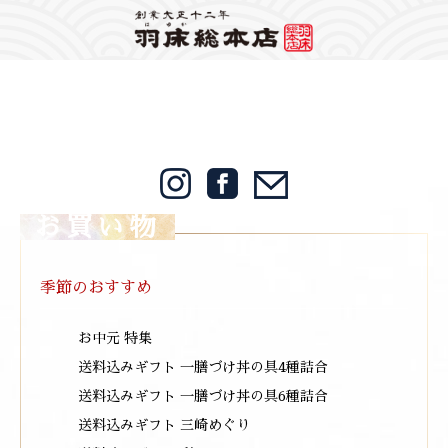
Warning
: Attempt to read property "label" on string in
/home/mps1910/hayuka.jp/public_html/wp-content/themes/hayuka/header.php
on
line
148
2024/12/24
Warning
: foreach() argument must be of type array|object, bool given in
/home/mps1910/hayuka.jp/public_html/wp-
content/themes/hayuka/single.php
on line
12
まぐろ特集
お買い物
季節のおすすめ
お中元 特集
送料込みギフト 一膳づけ丼の具4種詰合
送料込みギフト 一膳づけ丼の具6種詰合
送料込みギフト 三崎めぐり