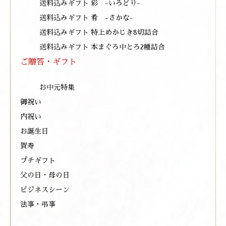
送料込みギフト 彩 -いろどり-
送料込みギフト 肴 -さかな-
送料込みギフト 特上めかじき8切詰合
送料込みギフト 本まぐろ中とろ2種詰合
ご贈答・ギフト
お中元特集
御祝い
内祝い
お誕生日
賀寿
プチギフト
父の日・母の日
ビジネスシーン
法事・弔事