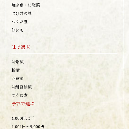
焼き魚・お惣菜
づけ丼の具
つくだ煮
他にも
味で選ぶ
味噌漬
粕漬
西京漬
味醂醤油漬
つくだ煮
予算で選ぶ
1,000円以下
1,001円～3,000円